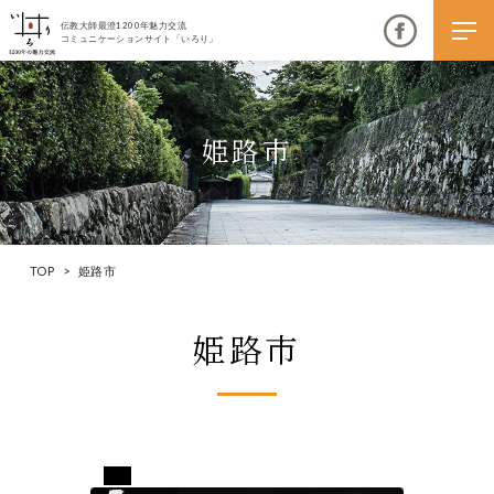
伝教大師最澄1200年魅力交流
コミュニケーションサイト「いろり」
姫路市
伝教大師最澄1200年魅力交流
いろりとは
TOP
>
姫路市
伝教大師最澄1200年魅力交流委員会とは
姫路市
大学コラボプロジェクト
伝教大師最澄とは（デジタルパンフレット）
伝教大師最澄とは（PDFダウンロード）
兵庫県姫路市
いろり端