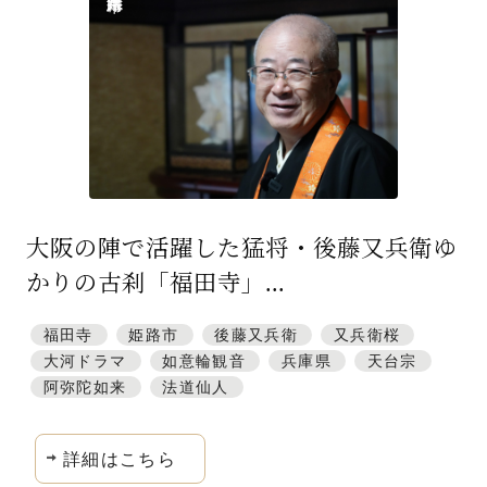
特集「一隅を照らす」
探訪「1200年の魅力交流」
日本文化を探る
プレスアーカイブ
ニュース & トピックス
大阪の陣で活躍した猛将・後藤又兵衛ゆ
サイトポリシー
かりの古刹「福田寺」...
お問い合わせ
福田寺
姫路市
後藤又兵衛
又兵衛桜
大河ドラマ
如意輪観音
兵庫県
天台宗
阿弥陀如来
法道仙人
詳細はこちら