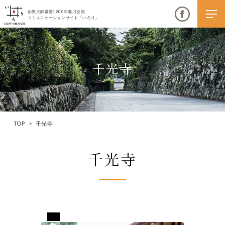
伝教大師最澄1200年魅力交流
コミュニケーションサイト「いろり」
千光寺
伝教大師最澄1200年魅力交流
いろりとは
TOP
>
千光寺
伝教大師最澄1200年魅力交流委員会とは
千光寺
大学コラボプロジェクト
伝教大師最澄とは（デジタルパンフレット）
伝教大師最澄とは（PDFダウンロード）
京都市東山区
いろり端