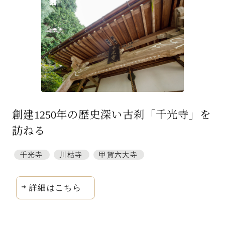
特集「一隅を照らす」
探訪「1200年の魅力交流」
日本文化を探る
プレスアーカイブ
ニュース & トピックス
創建1250年の歴史深い古刹「千光寺」を
サイトポリシー
訪ねる
お問い合わせ
千光寺
川枯寺
甲賀六大寺
詳細はこちら