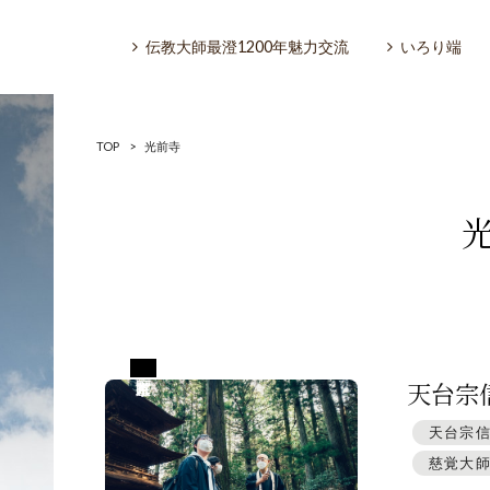
伝教大師最澄1200年魅力交流
いろり端
TOP
>
光前寺
いろり端
特集「一隅を照らす」
京都市左京区
探訪「1200年の魅力交流」
天台宗
天台宗
日本文化を探る
慈覚大