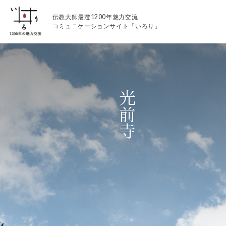
伝教大師最澄1200年魅力交流
コミュニケーションサイト「いろり」
光前寺
伝教大師最澄1200年魅力交流
いろりとは
伝教大師最澄1200年魅力交流委員会とは
大学コラボプロジェクト