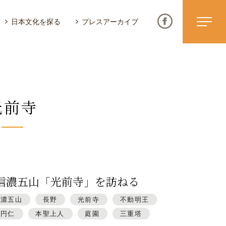
日本文化を探る
プレスアーカイブ
光前寺
ニュース & トピックス
サイトポリシー
お問い合わせ
信濃五山「光前寺」を訪ねる
信濃五山
長野
光前寺
不動明王
師円仁
本聖上人
庭園
三重塔