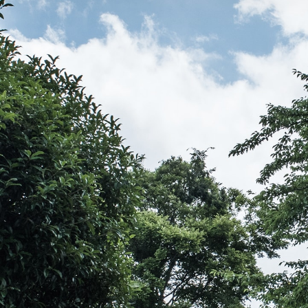
伝教大師最澄とは（デジタルパンフレット）
伝教大師最澄とは（PDFダウンロード）