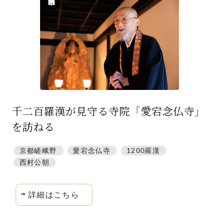
特集「一隅を照らす」
探訪「1200年の魅力交流」
日本文化を探る
プレスアーカイブ
ニュース & トピックス
千二百羅漢が見守る寺院「愛宕念仏寺」
サイトポリシー
を訪ねる
お問い合わせ
京都嵯峨野
愛宕念仏寺
1200羅漢
西村公朝
詳細はこちら