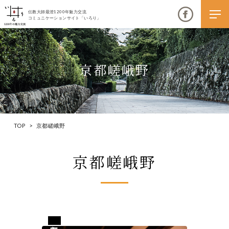
伝教大師最澄1200年魅力交流
コミュニケーションサイト「いろり」
京都嵯峨野
伝教大師最澄1200年魅力交流
いろりとは
TOP
>
京都嵯峨野
伝教大師最澄1200年魅力交流委員会とは
京都嵯峨野
大学コラボプロジェクト
伝教大師最澄とは（デジタルパンフレット）
伝教大師最澄とは（PDFダウンロード）
京都市東山区
いろり端