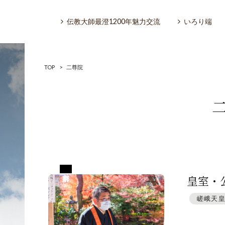
伝教大師最澄1200年魅力交流
いろり端
TOP
>
二尊院
いろり端
特集「一隅を照らす」
京都府京都市
探訪「1200年の魅力交流」
皇室・
嵯峨天
日本文化を探る