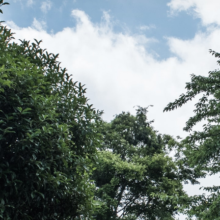
伝教大師最澄とは（デジタルパンフレット）
伝教大師最澄とは（PDFダウンロード）