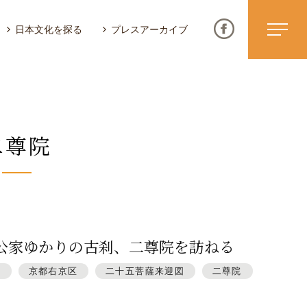
日本文化を探る
プレスアーカイブ
二尊院
ニュース & トピックス
サイトポリシー
お問い合わせ
公家ゆかりの古刹、二尊院を訪ねる
皇
京都右京区
二十五菩薩来迎図
二尊院