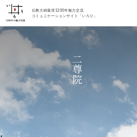
伝教大師最澄1200年魅力交流
コミュニケーションサイト「いろり」
二尊院
伝教大師最澄1200年魅力交流
いろりとは
伝教大師最澄1200年魅力交流委員会とは
大学コラボプロジェクト