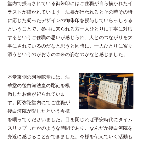
堂内で授与されている御朱印にはご住職が自ら描かれたイ
ラストが描かれています。法要が行われるとその時その時
に応じた凝ったデザインの御朱印を授与していらっしゃる
ということで、参拝に来られる方一人ひとりに丁寧に対応
するというご住職の思いが感じられ、人とのつながりを大
事にされているのだなと思うと同時に、一人ひとりに寄り
添うというのがお寺の本来の姿なのかなと感じました。
本堂東側の阿弥陀堂には、法
華堂の後白河法皇の彫刻を模
倣したお像が祀られていま
す。阿弥陀堂内にてご住職が
後白河院が愛したという今様
を唄ってくださいました。目を閉じれば平安時代にタイム
スリップしたかのような時間であり、なんだか後白河院を
身近に感じることができました。今様を伝えていく活動も