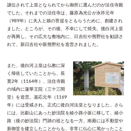
譲位されて上皇となられてから御所に選んだのが法住寺殿
でした。それまでの法住寺は、藤原為光公が永祚元年
（989年）に夫人と娘の菩提をともらうために、創建され
ました。ところが、その後、不幸にして焼失。後白河上皇
が再興し、その広大な敷地内に、日吉社や熊野社を勧請さ
れて、新日吉社や新熊野社を造営されました。
また、後白河上皇は仏教に深
く帰依していたことから、長
寛2年（1164年）、法住寺殿
の域内に蓮華王院（三十三間
堂）を造営。嘉応元年（1169
年）には受戒され、正式に後白河法皇となりました。さら
には、比叡山にあった妙法院を綾小路小坂に移して、綾小
路（後の妙法院）門跡の祖となる一方、南殿には不動堂や
新御堂を建立したことからも、非常に仏心に篤かったこと