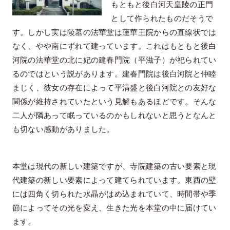
もともと後白河天皇陵の正門
として作られたものだそうで
す。しかし実は陵墓の法華堂は蓮華王院からの直線状では
なく、やや南にずれて建っています。これはもともと後白
河院の法華堂の北に妃の建春門院（平滋子）が祀られてい
るのではという説があります。建春門院は後白河院と仲睦
まじく、彼女の存在によって平清盛と後白河院との友好な
関係が維持されていたという見解もあるほどです。そんな
二人が隣あって眠っているのかもしれないと思うとなんと
も切ない感動がありました。
本堂は現代の新しい建築ですが、寺院建築の古い要素と現
代建築の新しい要素によって建てられています。東西の壁
には四角く切られた水晶がはめ込まれていて、時間帯や季
節によってその光を変え、生きた光を本堂の中に届けてい
ます。