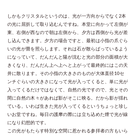
しかもクリスタルというのは、光が一方向からでなく2本
の光に屈折して取り込むんですね。本堂に向かって左側が
東、右側が西なので朝は左側から、夕方は西側から光が差
し込んできます。夕方の場合ですと、最初は小指の爪ぐら
いの光が畳を照らします。それは石が散らばっているよう
になっていて、だんだんと陽が沈むと光の部分の面積が大
きくなり、だんだん上へ上へと上がって最終的にはこの天
井に散ります。その小指の大きさのものが大体直径10セ
ンチぐらいの大きさになって光が入ってくると、単に光が
入ってくるだけではなくて、自然の光ですので、光とその
間に自然の木々があれば影がそこに映る。だから影が揺れ
ている。いわば生きた光が入ってくるというちょっと珍し
いお堂ですね。毎日の護摩の際には立ち込めた煙で光が線
になり幻想的です。
この光がもたらす特別な空間に惹かれる参拝者の方もいら