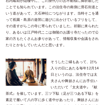
石内蔵助が隠棲中に、この身代りのお不動様に御祈願した
ことでも知られています。この法住寺の南側に滑石街道と
いう道があって、大石神社につながります。当時そこを通
って祇園・島原の遊郭に遊びに出かけているフリをして、
その道すがらこの寺に寄られていました。祈願に来られた
り、あるいは江戸時代ここは御陵のお護り寺だったので公
家の方もたくさんお参りがあって、情報収集や会議をされ
たりとかをしていたんだと思います。
そうしたご縁もあって、討ち
入りの日にあたる毎年12月14
日というのは、法住寺では太
夫さんや舞妓さんにお手伝い
いただいて『太夫道中』『献
茶式』を催しています。三ツ下駄（足が三つある下駄）を
素足で履いて八の字に歩く道中があったり、舞妓さんにお