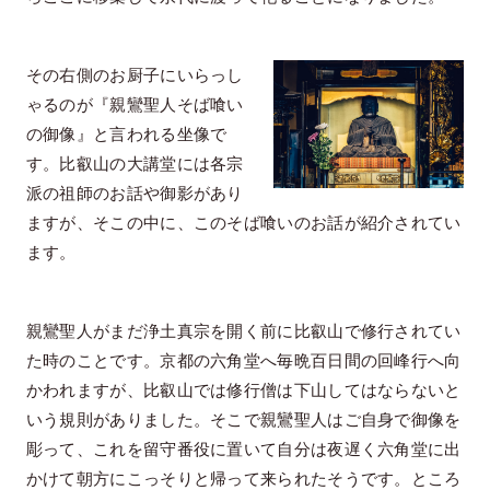
その右側のお厨子にいらっし
ゃるのが『親鸞聖人そば喰い
の御像』と言われる坐像で
す。比叡山の大講堂には各宗
派の祖師のお話や御影があり
ますが、そこの中に、このそば喰いのお話が紹介されてい
ます。
親鸞聖人がまだ浄土真宗を開く前に比叡山で修行されてい
た時のことです。京都の六角堂へ毎晩百日間の回峰行へ向
かわれますが、比叡山では修行僧は下山してはならないと
いう規則がありました。そこで親鸞聖人はご自身で御像を
彫って、これを留守番役に置いて自分は夜遅く六角堂に出
かけて朝方にこっそりと帰って来られたそうです。ところ