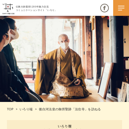
伝教大師最澄1200年魅力交流
コミュニケーションサイト「いろり」
伝教大師最澄1200年魅力交流
いろりとは
伝教大師最澄1200年魅力交流委員会とは
大学コラボプロジェクト
伝教大師最澄とは（デジタルパンフレット）
TOP
>
いろり端
>
後白河法皇の御所聖跡「法住寺」を訪ねる
伝教大師最澄とは（PDFダウンロード）
いろり端
いろり端