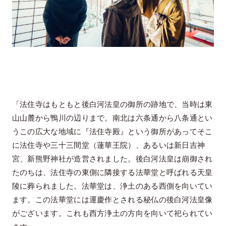
「法住寺はもともと後白河法皇の御所の跡地で、当時は東
山山麓から鴨川の辺りまで。南北は六条通から八条通とい
うこの広大な地域に『法住寺殿』という御所があってそこ
に法住寺や三十三間堂（蓮華王院）、あるいは新日吉神
宮、新熊野神社が造営されました。後白河法皇は崩御され
たのちは、法住寺の東側に隣接する法華堂と呼ばれる天皇
陵に葬られました。法華堂は、浄土のある西側を向いてい
ます。この法華堂には運慶作とされる秘仏の後白河法皇像
がございます。これも西方浄土の方向を向いて祀られてい