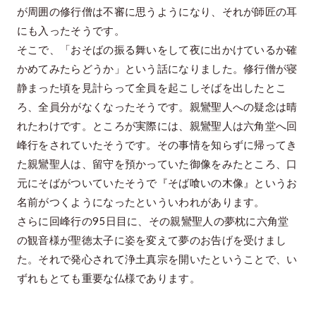
が周囲の修行僧は不審に思うようになり、それが師匠の耳
にも入ったそうです。
そこで、「おそばの振る舞いをして夜に出かけているか確
かめてみたらどうか」という話になりました。修行僧が寝
静まった頃を見計らって全員を起こしそばを出したとこ
ろ、全員分がなくなったそうです。親鸞聖人への疑念は晴
れたわけです。ところが実際には、親鸞聖人は六角堂へ回
峰行をされていたそうです。その事情を知らずに帰ってき
た親鸞聖人は、留守を預かっていた御像をみたところ、口
元にそばがついていたそうで『そば喰いの木像』というお
名前がつくようになったといういわれがあります。
さらに回峰行の95日目に、その親鸞聖人の夢枕に六角堂
の観音様が聖徳太子に姿を変えて夢のお告げを受けまし
た。それで発心されて浄土真宗を開いたということで、い
ずれもとても重要な仏様であります。