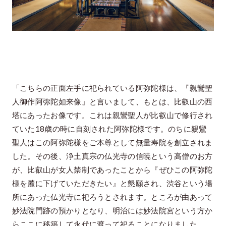
「こちらの正面左手に祀られている阿弥陀様は、『親鸞聖
人御作阿弥陀如来像』と言いまして、もとは、比叡山の西
塔にあったお像です。これは親鸞聖人が比叡山で修行され
ていた18歳の時に自刻された阿弥陀様です。のちに親鸞
聖人はこの阿弥陀様をご本尊として無量寿院を創立されま
した。その後、浄土真宗の仏光寺の信暁という高僧のお方
が、比叡山が女人禁制であったことから『ぜひこの阿弥陀
様を麓に下げていただきたい』と懇願され、渋谷という場
所にあった仏光寺に祀ろうとされます。ところが由あって
妙法院門跡の預かりとなり、明治には妙法院宮という方か
らここに移築して永代に渡って祀ることになりました。