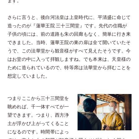
ます。
さらに言うと、後白河法皇は上皇時代に、平清盛に命じて
造ったのが『蓮華王院 三十三間堂』です。先代の住職が
子供の頃には、前の道路も朱の回廊もなく、簡単に行き来
できました。当時、蓮華王院の東の扉は全て開いていたそ
うで、この法華堂から観音様がすべて見えたそうです。今
はお堂の中に入って拝観しますね。でも本来は、天皇様の
ために造られているので、特等席は法華堂から拝むことを
想定していました。
つまりここから三十三間堂を
眺めれば、千一体すべてが一
望できます。つまり、西方浄
土が浮かび上がってくること
になるのです。時間帯によっ