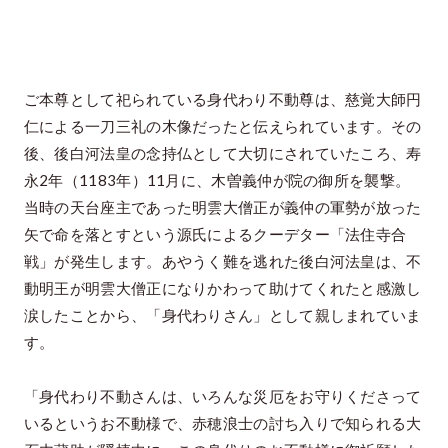
ご本尊として祀られている身代わり不動尊は、慈覚大師円
仁による一刀三礼の木像だったと伝えられています。その
後、後白河法皇の念持仏として大切にされていたころ、寿
永2年（1183年）11月に、木曽義仲が院の御所を襲撃。
当時の天台座主であった明雲大僧正が義仲の軍勢が放った
矢で命を落とすという源氏によるクーデター「法住寺合
戦」が発生します。あやうく難を逃れた後白河法皇は、不
動明王が明雲大僧正になりかわって助けてくれたと感激し
涙したことから、「身代わりさん」として親しまれていま
す。
「身代わり不動さんは、いろんな災厄をお守りくださって
いるというお不動様で、赤穂浪士の討ち入りで知られる大