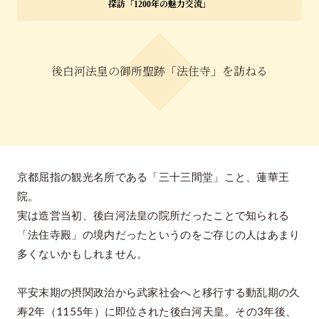
探訪「1200年の魅力交流」
特集「一隅を照らす」
探訪「1200年の魅力交流」
後白河法皇の御所聖跡「法住寺」を訪ねる
日本文化を探る
プレスアーカイブ
ニュース & トピックス
サイトポリシー
京都屈指の観光名所である「三十三間堂」こと、蓮華王
院。
お問い合わせ
実は造営当初、後白河法皇の院所だったことで知られる
「法住寺殿」の境内だったというのをご存じの人はあまり
多くないかもしれません。
平安末期の摂関政治から武家社会へと移行する動乱期の久
寿2年（1155年）に即位された後白河天皇。その3年後、