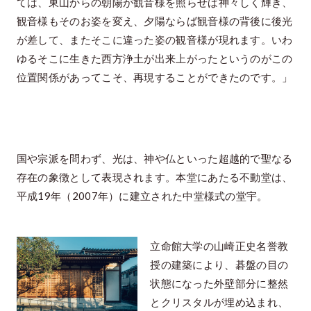
ては、東山からの朝陽が観音様を照らせば神々しく輝き、
観音様もそのお姿を変え、夕陽ならば観音様の背後に後光
が差して、またそこに違った姿の観音様が現れます。いわ
ゆるそこに生きた西方浄土が出来上がったというのがこの
位置関係があってこそ、再現することができたのです。」
国や宗派を問わず、光は、神や仏といった超越的で聖なる
存在の象徴として表現されます。本堂にあたる不動堂は、
平成19年（2007年）に建立された中堂様式の堂宇。
立命館大学の山崎正史名誉教
授の建築により、碁盤の目の
状態になった外壁部分に整然
とクリスタルが埋め込まれ、