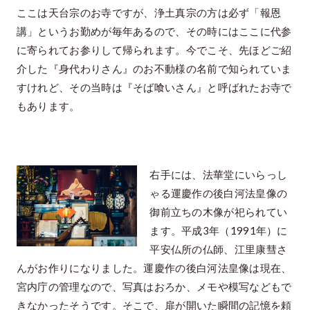
ここは天台宗のお寺ですが、浄土真宗の方は必ず「報恩
講」というお勤めが毎年あるので、その時にはここに代参
に寄られてお参りして帰られます。今でこそ、先ほどご紹
介した『身代わりさん』のお不動様の名前で知られていま
すけれど、その当時は『そば喰いさん』と呼ばれたお寺で
もあります。
右手には、法華堂にいらっし
ゃる運慶作の後白河法皇像の
御前立ちの木像が祀られてい
ます。平成3年（1991年）に
平安仏所の仏師、江里康彗さ
んがお作りになりました。運慶作の後白河法皇像は現在、
宮内庁の管理なので、写真はおろか、メモや模写などもで
きなかったそうです。そこで、扉が開いた瞬間の記憶を頼