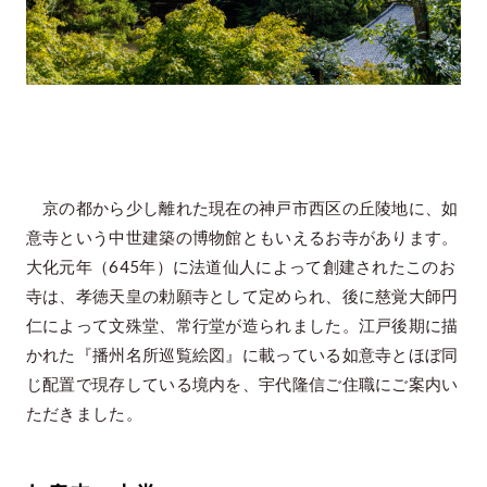
京の都から少し離れた現在の神戸市西区の丘陵地に、如
意寺という中世建築の博物館ともいえるお寺があります。
大化元年（645年）に法道仙人によって創建されたこのお
寺は、孝徳天皇の勅願寺として定められ、後に慈覚大師円
仁によって文殊堂、常行堂が造られました。江戸後期に描
かれた『播州名所巡覧絵図』に載っている如意寺とほぼ同
じ配置で現存している境内を、宇代隆信ご住職にご案内い
ただきました。