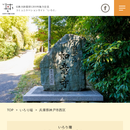
伝教大師最澄1200年魅力交流
コミュニケーションサイト「いろり」
伝教大師最澄1200年魅力交流
いろりとは
伝教大師最澄1200年魅力交流委員会とは
大学コラボプロジェクト
伝教大師最澄とは（デジタルパンフレット）
TOP
>
いろり端
>
兵庫県神戸市西区
伝教大師最澄とは（PDFダウンロード）
いろり端
いろり端