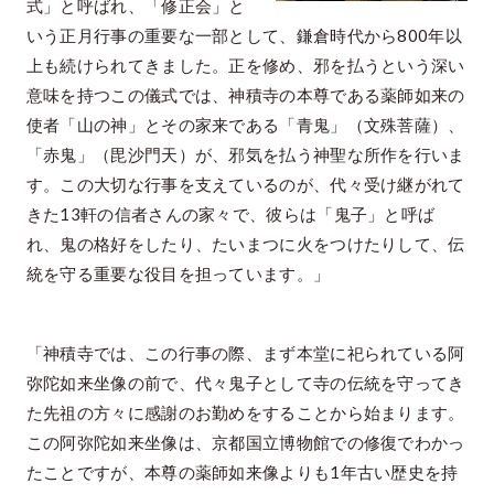
式」と呼ばれ、「修正会」と
いう正月行事の重要な一部として、鎌倉時代から800年以
上も続けられてきました。正を修め、邪を払うという深い
意味を持つこの儀式では、神積寺の本尊である薬師如来の
使者「山の神」とその家来である「青鬼」（文殊菩薩）、
「赤鬼」（毘沙門天）が、邪気を払う神聖な所作を行いま
す。この大切な行事を支えているのが、代々受け継がれて
きた13軒の信者さんの家々で、彼らは「鬼子」と呼ば
れ、鬼の格好をしたり、たいまつに火をつけたりして、伝
統を守る重要な役目を担っています。」
「神積寺では、この行事の際、まず本堂に祀られている阿
弥陀如来坐像の前で、代々鬼子として寺の伝統を守ってき
た先祖の方々に感謝のお勤めをすることから始まります。
この阿弥陀如来坐像は、京都国立博物館での修復でわかっ
たことですが、本尊の薬師如来像よりも1年古い歴史を持