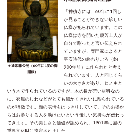
「神積寺には、60年に1回し
か見ることができない珍しい
仏様が祀られています。この
仏様は寺を開いた慶芳上人が
自分で彫ったと言い伝えられ
ていますが、専門家によると
平安時代の終わりごろ（約
※通常非公開（60年に1度の御
900年前）に作られたと考え
開帳）
られています。人と同じくら
いの大きさがあり、ヒノキと
いう木で作られているのですが、木の目が荒い材料なの
に、衣服のしわなどがとても細かくきれいに彫られている
のが特徴です。顔の表情もはっきりしていて、そのお姿か
らはお参りする人を助けたいという優しい気持ちが伝わっ
てきます。その美しさと価値が認められ、1901年に国の
重要文化財に指定されました。