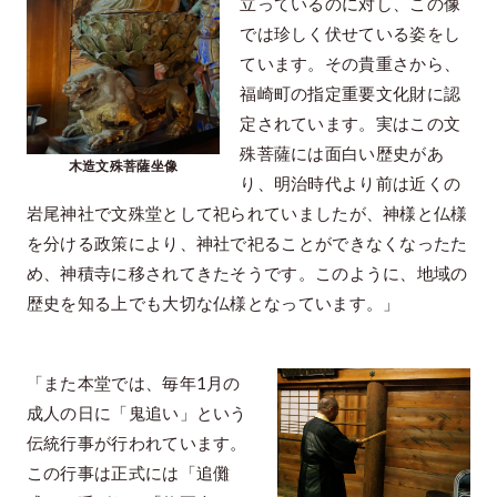
立っているのに対し、この像
では珍しく伏せている姿をし
ています。その貴重さから、
福崎町の指定重要文化財に認
定されています。実はこの文
殊菩薩には面白い歴史があ
木造文殊菩薩坐像
り、明治時代より前は近くの
岩尾神社で文殊堂として祀られていましたが、神様と仏様
を分ける政策により、神社で祀ることができなくなったた
め、神積寺に移されてきたそうです。このように、地域の
歴史を知る上でも大切な仏様となっています。」
「また本堂では、毎年1月の
成人の日に「鬼追い」という
伝統行事が行われています。
この行事は正式には「追儺