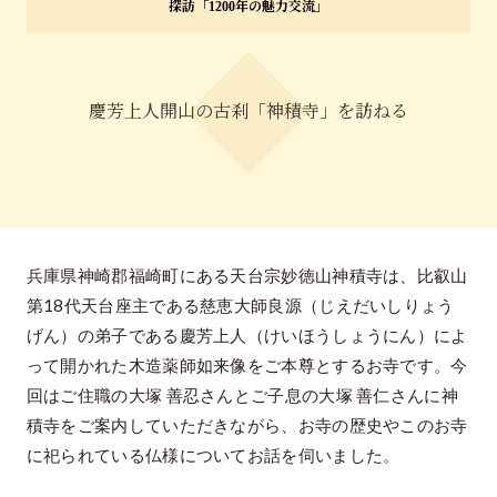
探訪「1200年の魅力交流」
特集「一隅を照らす」
探訪「1200年の魅力交流」
慶芳上人開山の古刹「神積寺」を訪ねる
日本文化を探る
プレスアーカイブ
ニュース & トピックス
サイトポリシー
兵庫県神崎郡福崎町にある天台宗妙徳山神積寺は、比叡山
第18代天台座主である慈恵大師良源（じえだいしりょう
お問い合わせ
げん）の弟子である慶芳上人（けいほうしょうにん）によ
って開かれた木造薬師如来像をご本尊とするお寺です。今
回はご住職の大塚 善忍さんとご子息の大塚 善仁さんに神
積寺をご案内していただきながら、お寺の歴史やこのお寺
に祀られている仏様についてお話を伺いました。