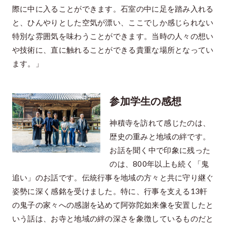
際に中に入ることができます。石室の中に足を踏み入れる
と、ひんやりとした空気が漂い、ここでしか感じられない
特別な雰囲気を味わうことができます。当時の人々の想い
や技術に、直に触れることができる貴重な場所となってい
ます。」
参加学生の感想
神積寺を訪れて感じたのは、
歴史の重みと地域の絆です。
お話を聞く中で印象に残った
のは、800年以上も続く「鬼
追い」のお話です。伝統行事を地域の方々と共に守り継ぐ
姿勢に深く感銘を受けました。特に、行事を支える13軒
の鬼子の家々への感謝を込めて阿弥陀如来像を安置したと
いう話は、お寺と地域の絆の深さを象徴しているものだと