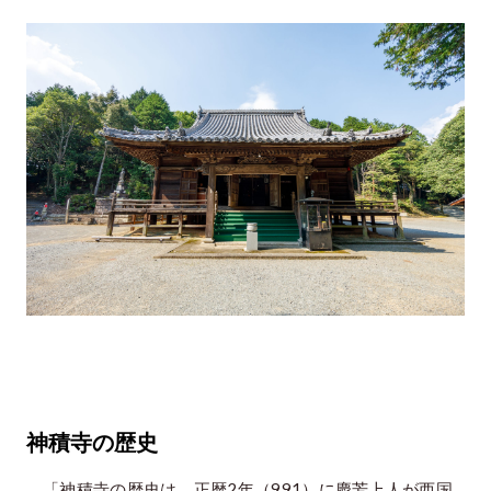
神積寺の歴史
「神積寺の歴史は、正暦2年（991）に慶芳上人が西国