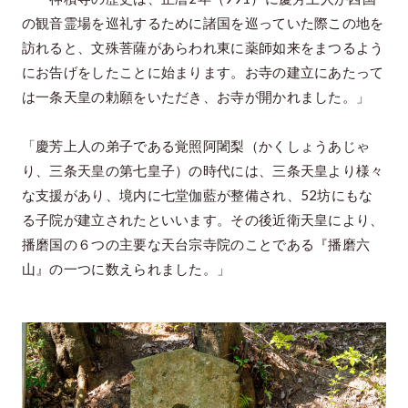
の観音霊場を巡礼するために諸国を巡っていた際この地を
訪れると、文殊菩薩があらわれ東に薬師如来をまつるよう
にお告げをしたことに始まります。お寺の建立にあたって
は一条天皇の勅願をいただき、お寺が開かれました。」
「慶芳上人の弟子である覚照阿闍梨（かくしょうあじゃ
り、三条天皇の第七皇子）の時代には、三条天皇より様々
な支援があり、境内に七堂伽藍が整備され、52坊にもな
る子院が建立されたといいます。その後近衛天皇により、
播磨国の６つの主要な天台宗寺院のことである『播磨六
山』の一つに数えられました。」