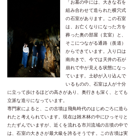
「お墓の中には、大きな石を
組み合わせて造られた横穴式
の石室があります。この石室
は、お亡くなりになった方を
葬った奥の部屋（玄室）と、
そこにつながる通路（羨道）
からできています。入り口は
南向きで、今では天井の石が
崩れて中が見える状態になっ
ています。土砂が入り込んで
いるものの、石室は人が十分
に立って歩けるほどの高さがあり、奥行きも深く、とても
立派な造りになっています。
専門家によると、この古墳は飛鳥時代のはじめごろに造ら
れたと考えられています。現在は雑木林の中にひっそりと
たたずんでいますが、近くを流れる市川流域の古墳の中で
は、石室の大きさが最大級を誇るそうです。この古墳は実