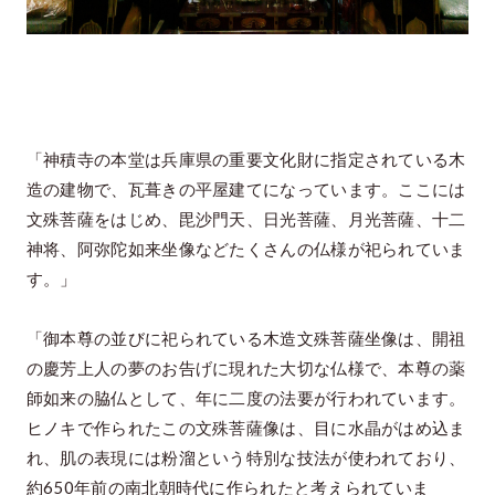
「神積寺の本堂は兵庫県の重要文化財に指定されている木
造の建物で、瓦葺きの平屋建てになっています。ここには
文殊菩薩をはじめ、毘沙門天、日光菩薩、月光菩薩、十二
神将、阿弥陀如来坐像などたくさんの仏様が祀られていま
す。」
「御本尊の並びに祀られている木造文殊菩薩坐像は、開祖
の慶芳上人の夢のお告げに現れた大切な仏様で、本尊の薬
師如来の脇仏として、年に二度の法要が行われています。
ヒノキで作られたこの文殊菩薩像は、目に水晶がはめ込ま
れ、肌の表現には粉溜という特別な技法が使われており、
約650年前の南北朝時代に作られたと考えられていま