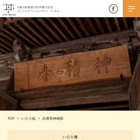
伝教大師最澄1200年魅力交流
コミュニケーションサイト「いろり」
伝教大師最澄1200年魅力交流
いろりとは
伝教大師最澄1200年魅力交流委員会とは
大学コラボプロジェクト
伝教大師最澄とは（デジタルパンフレット）
TOP
>
いろり端
>
兵庫県神崎郡
伝教大師最澄とは（PDFダウンロード）
いろり端
いろり端