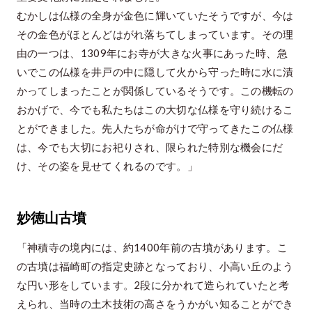
むかしは仏様の全身が金色に輝いていたそうですが、今は
その金色がほとんどはがれ落ちてしまっています。その理
由の一つは、1309年にお寺が大きな火事にあった時、急
いでこの仏様を井戸の中に隠して火から守った時に水に漬
かってしまったことが関係しているそうです。この機転の
おかげで、今でも私たちはこの大切な仏様を守り続けるこ
とができました。先人たちが命がけで守ってきたこの仏様
は、今でも大切にお祀りされ、限られた特別な機会にだ
け、その姿を見せてくれるのです。」
妙徳山古墳
「神積寺の境内には、約1400年前の古墳があります。こ
の古墳は福崎町の指定史跡となっており、小高い丘のよう
な円い形をしています。2段に分かれて造られていたと考
えられ、当時の土木技術の高さをうかがい知ることができ