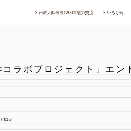
伝教大師最澄1200年魅力交流
いろり端
学コラボプロジェクト」エン
いろり端
特集「一隅を照らす」
探訪「1200年の魅力交流」
日本文化を探る