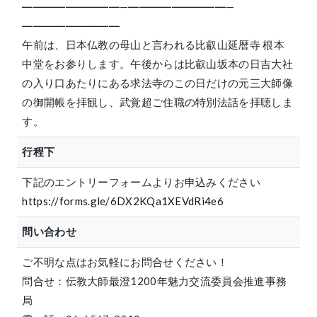
―――――――――—―――――――――—
―――――――――
午前は、日本仏教の母山と言われる比叡山延暦寺 根本
中堂をお参りします。午後からは比叡山坂本の日吉大社
の入り口あたりにある求法寺のこの日だけの元三大師像
の御開帳を拝観し、武覚超ご住職の特別法話を拝聴しま
す。
行程下
下記のエントリーフォームよりお申込みください
https://forms.gle/6DX2KQa1XEVdRi4e6
問い合わせ
ご不明な点はお気軽にお問合せください！
問合せ：伝教大師最澄1200年魅力交流委員会推進事務
局