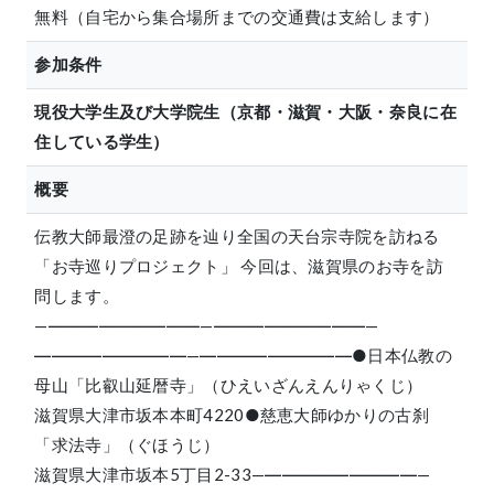
無料（自宅から集合場所までの交通費は支給します）
参加条件
現役大学生及び大学院生（京都・滋賀・大阪・奈良に在
住している学生）
概要
伝教大師最澄の足跡を辿り全国の天台宗寺院を訪ねる
「お寺巡りプロジェクト」 今回は、滋賀県のお寺を訪
問します。
—―――――――――—―――――――――—
―――――――――—―――――――――
●日本仏教の
母山「比叡山延暦寺」
（ひえいざんえんりゃくじ）
滋賀県大津市坂本本町4220
●慈恵大師ゆかりの古刹
「求法寺」
（ぐほうじ）
滋賀県大津市坂本5丁目2-33
—―――――――――—