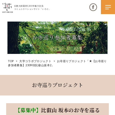
伝教大師最澄1200年魅力交流
コミュニケーションサイト「いろり」
伝教大師最澄1200年魅力交流
TOP
>
大学コラボプロジェクト
>
お寺巡りプロジェクト「★【お寺巡り
いろりとは
参加者募集】230902比叡山坂本2」
伝教大師最澄1200年魅力交流委員会とは
大学コラボプロジェクト
お寺巡りプロジェクト
伝教大師最澄とは（デジタルパンフレット）
伝教大師最澄とは（PDFダウンロード）
【募集中】
比叡山 坂本のお寺を巡る
いろり端