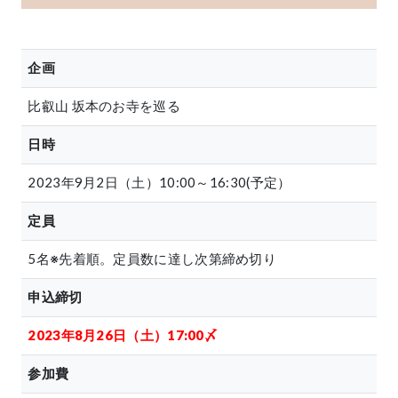
特集「一隅を照らす」
企画
探訪「1200年の魅力交流」
日本文化を探る
比叡山 坂本のお寺を巡る
プレスアーカイブ
日時
ニュース & トピックス
2023年9月2日（土）10:00～16:30(予定）
サイトポリシー
定員
お問い合わせ
5名※先着順。定員数に達し次第締め切り
申込締切
2023年8月26日（土）17:00〆
参加費