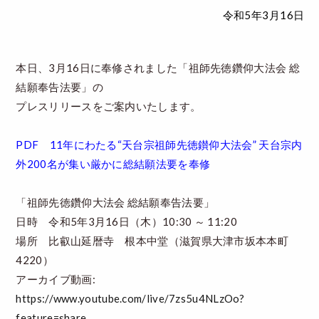
令和5年3月16日
特集「一隅を照らす」
探訪「1200年の魅力交流」
本日、3月16日に奉修されました「祖師先徳鑽仰大法会 総
日本文化を探る
結願奉告法要」の
プレスリリースをご案内いたします。
プレスアーカイブ
ニュース & トピックス
PDF
11年にわたる“天台宗祖師先徳鑚仰大法会” 天台宗内
外200名が集い厳かに総結願法要を奉修
サイトポリシー
お問い合わせ
「祖師先徳鑽仰大法会 総結願奉告法要」
日時 令和5年3月16日（木）10:30 ～ 11:20
場所 比叡山延暦寺 根本中堂（滋賀県大津市坂本本町
4220）
アーカイブ動画:
https://www.youtube.com/live/7zs5u4NLzOo?
feature=share