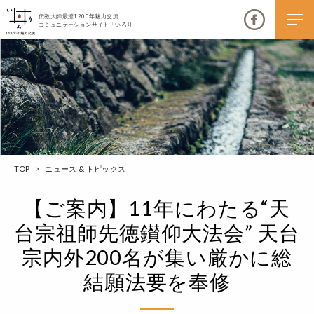
伝教大師最澄1200年魅力交流
コミュニケーションサイト「いろり」
伝教大師最澄1200年魅力交流
TOP
>
ニュース & トピックス
いろりとは
伝教大師最澄1200年魅力交流委員会とは
【ご案内】11年にわたる“天
台宗祖師先徳鑚仰大法会” 天台
大学コラボプロジェクト
宗内外200名が集い厳かに総
伝教大師最澄とは（デジタルパンフレット）
結願法要を奉修
伝教大師最澄とは（PDFダウンロード）
いろり端